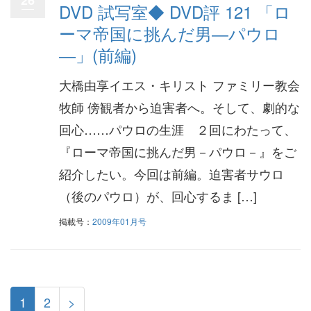
26
DVD 試写室◆ DVD評 121 「ロ
ーマ帝国に挑んだ男―パウロ
―」(前編)
大橋由享イエス・キリスト ファミリー教会
牧師 傍観者から迫害者へ。そして、劇的な
回心……パウロの生涯 ２回にわたって、
『ローマ帝国に挑んだ男－パウロ－』をご
紹介したい。今回は前編。迫害者サウロ
（後のパウロ）が、回心するま […]
掲載号：
2009年01月号
1
2
>