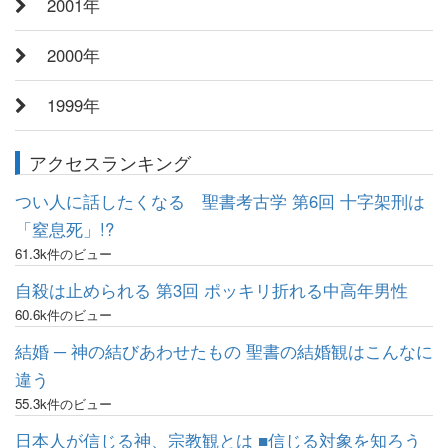
2001年
2000年
1999年
アクセスランキング
つい人に話したくなる 聖書考古学 第6回 十字架刑は
「窒息死」!?
61.3k件のビュー
自殺は止められる 第3回 ポッキリ折れる中高年男性
60.6k件のビュー
結婚 ─ 神の結びあわせたもの 聖書の結婚観はこんなに
違う
55.3k件のビュー
日本人が信じる神、宗教観とは ■信じる対象を知ろう