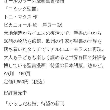
オールカラーの漫画聖書物語
『コミック聖書』
トニ・マタス 作
ピカニォール 絵 岸良一 訳
天地創造からイエスの復活まで、聖書の中から
58話の物語を厳選。欧州の作家が聖書の世界を
落ち着いたタッチでリアルにユーモラスに再現。
大人も子どもも楽しく読めると世界各国で好評を
博している聖書漫画、待望の日本語版。総ルビ。
A5判 160頁
定価1,650円（税込）
好評発売中
「からしだね館」待望の新刊