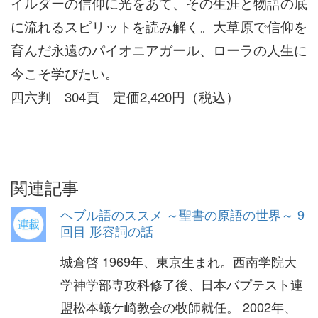
イルダーの信仰に光をあて、その生涯と物語の底
に流れるスピリットを読み解く。大草原で信仰を
育んだ永遠のパイオニアガール、ローラの人生に
今こそ学びたい。
四六判 304頁 定価2,420円（税込）
関連記事
ヘブル語のススメ ～聖書の原語の世界～ 9
回目 形容詞の話
城倉啓 1969年、東京生まれ。西南学院大
学神学部専攻科修了後、日本バプテスト連
盟松本蟻ケ崎教会の牧師就任。 2002年、