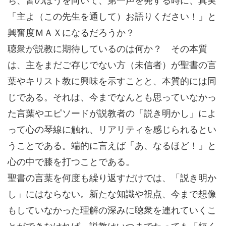
「主よ（この先生を通して）お語りください！」と
興奮度ＭＡＸになるだろうか？
聴衆が説教に期待しているのは何か？ その本質
は、主をまだご存じでない方（未信者）が聖書の言
葉やキリスト教に興味を示すことと、本質的には同
じである。それは、今までなんとも思っていなかっ
た言葉やエピソードが説教者の「説き明かし」によ
って心の琴線に触れ、リアリティを感じられるとい
うことである。端的に言えば「あ、なるほど！」と
心の中で膝を打つことである。
聖書の言葉を何度も繰り返すだけでは、「説き明か
し」にはならない。新たな知識や視点、今まで想像
もしていなかった理解の深みに聴衆を連れていくこ
とができなければ、説教はいつまでたっても「短く