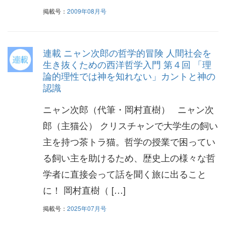
掲載号：
2009年08月号
連載 ニャン次郎の哲学的冒険 人間社会を
生き抜くための西洋哲学入門 第４回 「理
論的理性では神を知れない」カントと神の
認識
ニャン次郎（代筆・岡村直樹） ニャン次
郎（主猫公） クリスチャンで大学生の飼い
主を持つ茶トラ猫。哲学の授業で困ってい
る飼い主を助けるため、歴史上の様々な哲
学者に直接会って話を聞く旅に出ること
に！ 岡村直樹（ […]
掲載号：
2025年07月号