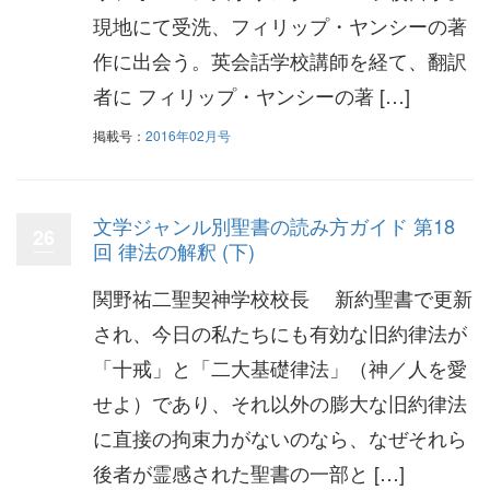
現地にて受洗、フィリップ・ヤンシーの著
作に出会う。英会話学校講師を経て、翻訳
者に フィリップ・ヤンシーの著 […]
掲載号：
2016年02月号
文学ジャンル別聖書の読み方ガイド 第18
26
回 律法の解釈 (下)
関野祐二聖契神学校校長 新約聖書で更新
され、今日の私たちにも有効な旧約律法が
「十戒」と「二大基礎律法」（神／人を愛
せよ）であり、それ以外の膨大な旧約律法
に直接の拘束力がないのなら、なぜそれら
後者が霊感された聖書の一部と […]