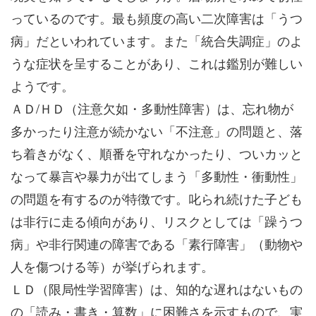
っているのです。最も頻度の高い二次障害は「うつ
病」だといわれています。また「統合失調症」のよ
うな症状を呈することがあり、これは鑑別が難しい
ようです。
ＡＤ/ＨＤ（注意欠如・多動性障害）は、忘れ物が
多かったり注意が続かない「不注意」の問題と、落
ち着きがなく、順番を守れなかったり、ついカッと
なって暴言や暴力が出てしまう「多動性・衝動性」
の問題を有するのが特徴です。叱られ続けた子ども
は非行に走る傾向があり、リスクとしては「躁うつ
病」や非行関連の障害である「素行障害」（動物や
人を傷つける等）が挙げられます。
ＬＤ（限局性学習障害）は、知的な遅れはないもの
の「読み・書き・算数」に困難さを示すもので、実