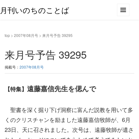
月刊いのちのことば
top
>
2007年08月号
>
来月号予告 39295
来月号予告 39295
掲載号：
2007年08月号
遠藤嘉信先生を偲んで
【特集】
聖書を深く掘り下げ洞察に富んだ説教を用いて多
くのクリスチャンを励ました遠藤嘉信牧師が、6月
23日、天に召されました。次号は、遠藤牧師が遺さ