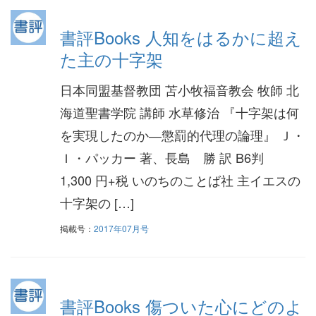
書評Books 人知をはるかに超え
た主の十字架
日本同盟基督教団 苫小牧福音教会 牧師 北
海道聖書学院 講師 水草修治 『十字架は何
を実現したのか―懲罰的代理の論理』 Ｊ・
Ｉ・パッカー 著、長島 勝 訳 B6判
1,300 円+税 いのちのことば社 主イエスの
十字架の […]
掲載号：
2017年07月号
書評Books 傷ついた心にどのよ