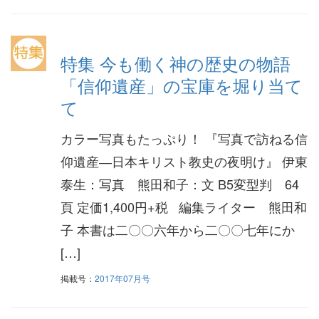
特集 今も働く神の歴史の物語
「信仰遺産」の宝庫を堀り当て
て
カラー写真もたっぷり！ 『写真で訪ねる信
仰遺産―日本キリスト教史の夜明け』 伊東
泰生：写真 熊田和子：文 B5変型判 64
頁 定価1,400円+税 編集ライター 熊田和
子 本書は二〇〇六年から二〇〇七年にか
[…]
掲載号：
2017年07月号