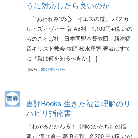
うに対応したら良いのか
『“あわれみ”の心 イエスの道』 パスカ
ル・ズィヴィー 著 A5判 1,100円+税 いの
ちのことば社 日本同盟基督教団 新津福
音キリスト教会 牧師 松永堡智 著者はすで
に『親は何を知るべきか […]
掲載号：
2017年07月号
書評Books 生きた福音理解のリ
ハビリ指南書
『わかるとかわる！《神のかたち》の福
音』 河野勇一 著 B６判 2,200 円+税 いの