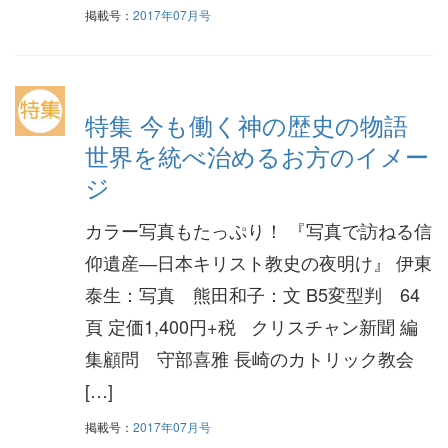
掲載号：
2017年07月号
特集 今も働く神の歴史の物語
世界を統べ治めるお方のイメー
ジ
カラー写真もたっぷり！ 『写真で訪ねる信
仰遺産―日本キリスト教史の夜明け』 伊東
泰生：写真 熊田和子：文 B5変型判 64
頁 定価1,400円+税 クリスチャン新聞 編
集顧問 守部喜雅 長崎のカトリック教会
[…]
掲載号：
2017年07月号