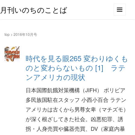
月刊いのちのことば
top
>
2016年10月号
時代を見る眼265 変わりゆくも
のと変わらないもの [1] ラテ
ンアメリカの現状
日本国際飢餓対策機構（JIFH） ボリビア
多民族国駐在スタッフ 小西小百合 ラテン
アメリカは古くから男尊女卑（マチズモ）
が深く根ざしてきた社会。凶悪犯罪、誘
拐・人身売買や臓器売買、DV（家庭内暴