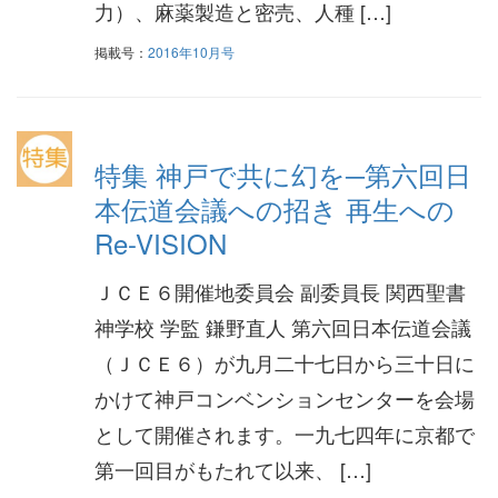
力）、麻薬製造と密売、人種 […]
掲載号：
2016年10月号
特集 神戸で共に幻を─第六回日
本伝道会議への招き 再生への
Re-VISION
ＪＣＥ６開催地委員会 副委員長 関西聖書
神学校 学監 鎌野直人 第六回日本伝道会議
（ＪＣＥ６）が九月二十七日から三十日に
かけて神戸コンベンションセンターを会場
として開催されます。一九七四年に京都で
第一回目がもたれて以来、 […]