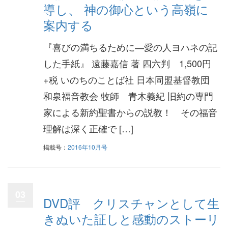
導し、 神の御心という高嶺に
案内する
『喜びの満ちるために―愛の人ヨハネの記
した手紙』 遠藤嘉信 著 四六判 1,500円
+税 いのちのことば社 日本同盟基督教団
和泉福音教会 牧師 青木義紀 旧約の専門
家による新約聖書からの説教！ その福音
理解は深く正確で […]
掲載号：
2016年10月号
03
DVD評 クリスチャンとして生
きぬいた証しと感動のストーリ