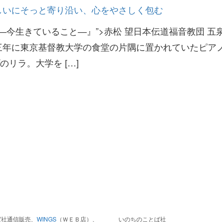
評 たましいにそっと寄り沿い、心をやさしく包む
ずく―今生きていること―』”>赤松 望日本伝道福音教団 五
三年に東京基督教大学の食堂の片隅に置かれていたピア
リラ。大学を […]
ば社通信販売、
WINGS
（ＷＥＢ店）、
いのちのことば社