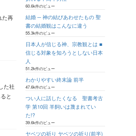
60.6k件のビュー
結婚 ─ 神の結びあわせたもの 聖
れた再
書の結婚観はこんなに違う
た
55.3k件のビュー
日本人が信じる神、宗教観とは ■
信じる対象を知ろうとしない日本
人
51.2k件のビュー
わかりやすい終末論 前半
した社
47.6k件のビュー
あると
つい人に話したくなる 聖書考古
学 第10回 羊飼いは蔑まれてい
た!?
39.6k件のビュー
ヤベツの祈り ヤベツの祈り(前半)