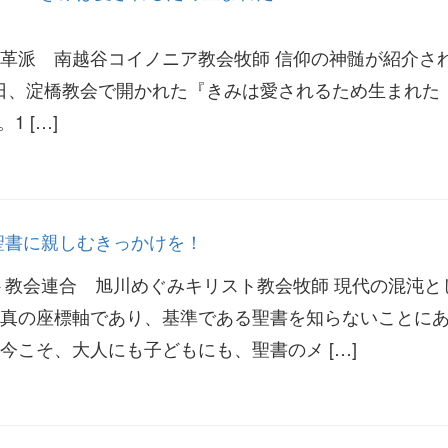
革派 南越谷コイノニア教会牧師 信仰の神髄が紹介さ
月29日、淀橋教会で開かれた『きみは愛されるため生まれ
』。1 […]
聖書に親しむきっかけを！
ト教会連合 旭川めぐみキリスト教会牧師 現代の混沌と
真の座標軸であり、基準である聖書を知らないことに
今こそ、大人にも子どもにも、聖書のメ […]