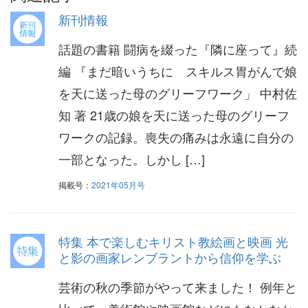
新刊情報
話題の書籍 闘病を綴った『隣に座って』続
編 『まだ暗いうちに スキルス胃がんで娘
を天に送った母のグリーフワーク」 中村佐
知 著 21歳の娘を天に送った母のグリーフ
ワークの記録。喪失の痛みは永遠に自分の
一部となった。しかし […]
掲載号：
2021年05月号
特集 本で楽しむキリスト教絵画と映画 光
と影の画家レンブラントから信仰を学ぶ
芸術の秋の季節がやって来ました！ 例年と