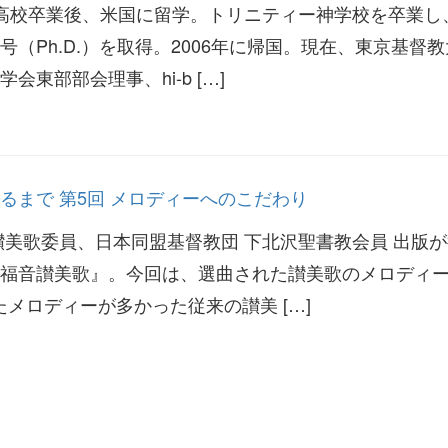
。高校卒業後、米国に留学。トリニティー神学校を卒業し
（Ph.D.）を取得。2006年に帰国。現在、東京基督
東部部会理事、hi-b […]
るまで 第5回 メロディーへのこだわり
讃美歌委員、日本同盟基督教団 下北沢聖書教会員 出版
福音讃美歌』。今回は、選曲された讃美歌のメロディ
たメロディーが多かった従来の讃美 […]