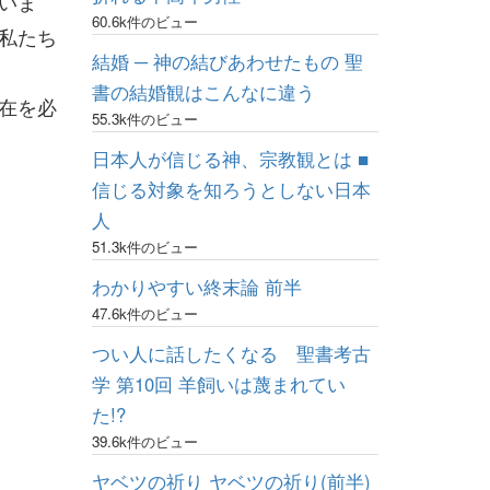
いま
60.6k件のビュー
私たち
結婚 ─ 神の結びあわせたもの 聖
書の結婚観はこんなに違う
在を必
55.3k件のビュー
日本人が信じる神、宗教観とは ■
信じる対象を知ろうとしない日本
人
51.3k件のビュー
わかりやすい終末論 前半
47.6k件のビュー
つい人に話したくなる 聖書考古
学 第10回 羊飼いは蔑まれてい
た!?
39.6k件のビュー
ヤベツの祈り ヤベツの祈り(前半)