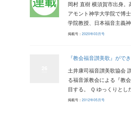
岡村 直樹 横須賀市出身
アモント神学大学院で博士号
学院教授、日本福音主義神学会
掲載号：
2020年03月号
『教会福音讃美歌』ができ
26
土井康司福音讃美歌協会 
る福音派教会による『教会
目する。 Ｑ ゆっくりとし
掲載号：
2012年05月号