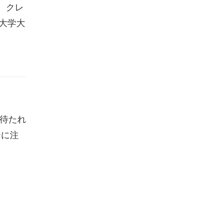
、クレ
教大学大
が待たれ
ーに注