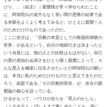
けり。」（結文）｜親鸞様が常々仰せられたこと
に、阿弥陀仏の途方もなく長い間の思惟の結果であ
る本願をよくよく考えてみると、ひとえに親鸞一人
のためだけのものであったのだ。
ここに佐古は、「宗教の本質としての根源的体験の
世界」があるという。自分の地獄行きは決まったと
いう自覚には、他の人との比較はもはやない。自己
の悪の底知れぬ深さをひとり嘆く親鸞にとって、そ
んな悪人を極楽に往生させたいとの阿弥陀仏の願い
は、本当に私のためだけのものだと思えてきたのだ
ろう。副題である「その宗教的実存」が、佐古の親
鸞論の核心を語っている。
ひるがえって、パウロが自らを「罪人のかしら」
（Ⅰテモテ１・15）とまで卑しめたことも、逆に