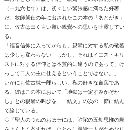
（一九六七年）は、初々しい緊張感に満ちた好著
だ。牧師就任の年に出されたこの本の「あとがき」
に、佐古は曰く言い難い親鸞への思いを吐露してい
る。
「福音信仰に入ってからも、親鸞に対する私の敬慕
は少しも変わらない。しかし、それはイエス・キリ
ストに対する信仰とは本質的に違うのであって、け
っして二人の主に仕えるということではない。」
いかにも佐古純一郎らしい、私の好きな言葉であ
る。彼はこの本において「地獄は一定すみかぞか
し」との親鸞の叫びを、「結文」の次の一節に結ん
で論じている。
◇「聖人のつねのおほせには、弥陀の五劫思惟の願
をよくよく案ずれば、ひとへに親鸞一人がためなり