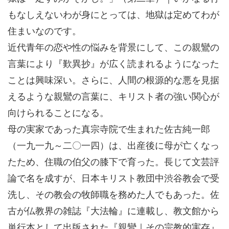
もなしえないわが身にとっては、地獄は定めてわが
住まいなのです。
近代青年の恋や性の悩みを背景にして、この親鸞の
言葉により『歎異抄』が広く読まれるようになった
ことは興味深い。さらに、人間の根源的な悪を見据
えるような親鸞の言葉に、キリスト者の強い関心が
向けられることになる。
母の実家であった真宗寺院で生まれた佐古純一郎
（一九一九～二〇一四）は、出産後に母が亡くなっ
たため、住職の伯父の膝下で育った。長じて文芸評
論で名を成すが、日本キリスト教団中渋谷教会で受
洗し、その教会の牧師職を務めた人でもあった。佐
古が仏教界の雑誌『大法輪』に連載し、教文館から
単行本として出版された『親鸞｜その宗教的実存』