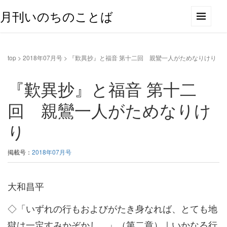
月刊いのちのことば
top
>
2018年07月号
>
『歎異抄』と福音 第十二回 親鸞一人がためなりけり
『歎異抄』と福音 第十二
回 親鸞一人がためなりけ
り
掲載号：
2018年07月号
大和昌平
◇「いずれの行もおよびがたき身なれば、とても地
獄は一定すみかぞかし。」（第二章）｜いかなる行