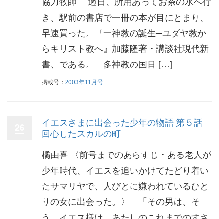
協力牧師 過日、所用あってお茶の水へ行
き、駅前の書店で一冊の本が目にとまり、
早速買った。『一神教の誕生─ユダヤ教か
らキリスト教へ』加藤隆著・講談社現代新
書、である。 多神教の国日 […]
掲載号：
2003年11月号
イエスさまに出会った少年の物語 第５話
26
回心したスカルの町
橘由喜 〈前号までのあらすじ・ある老人が
少年時代、イエスを追いかけてたどり着い
たサマリヤで、人びとに嫌われているひと
りの女に出会った。〉 「その男は、そ
う、イエス様は、あたしのこれまでのすさ