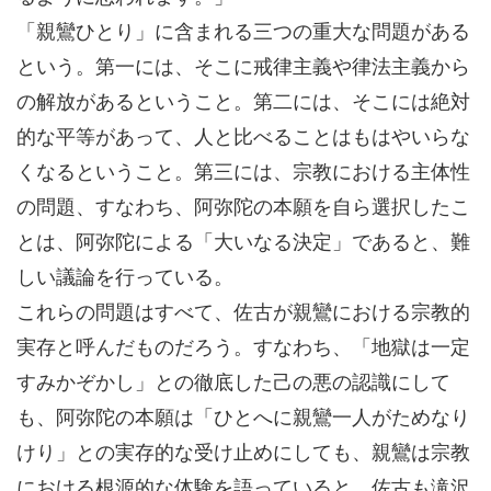
「親鸞ひとり」に含まれる三つの重大な問題がある
という。第一には、そこに戒律主義や律法主義から
の解放があるということ。第二には、そこには絶対
的な平等があって、人と比べることはもはやいらな
くなるということ。第三には、宗教における主体性
の問題、すなわち、阿弥陀の本願を自ら選択したこ
とは、阿弥陀による「大いなる決定」であると、難
しい議論を行っている。
これらの問題はすべて、佐古が親鸞における宗教的
実存と呼んだものだろう。すなわち、「地獄は一定
すみかぞかし」との徹底した己の悪の認識にして
も、阿弥陀の本願は「ひとへに親鸞一人がためなり
けり」との実存的な受け止めにしても、親鸞は宗教
における根源的な体験を語っていると、佐古も滝沢