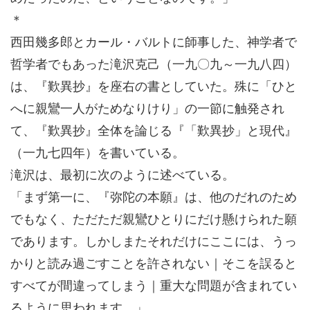
＊
西田幾多郎とカール・バルトに師事した、神学者で
哲学者でもあった滝沢克己（一九〇九～一九八四）
は、『歎異抄』を座右の書としていた。殊に「ひと
へに親鸞一人がためなりけり」の一節に触発され
て、『歎異抄』全体を論じる『「歎異抄」と現代』
（一九七四年）を書いている。
滝沢は、最初に次のように述べている。
「まず第一に、『弥陀の本願』は、他のだれのため
でもなく、ただただ親鸞ひとりにだけ懸けられた願
であります。しかしまたそれだけにここには、うっ
かりと読み過ごすことを許されない｜そこを誤ると
すべてが間違ってしまう｜重大な問題が含まれてい
るように思われます。」