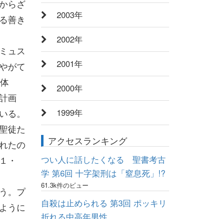
からざ
2003年
る善き
2002年
ミュス
2001年
やがて
全体
2000年
計画
いる。
1999年
聖徒た
アクセスランキング
れたの
つい人に話したくなる 聖書考古
１・
学 第6回 十字架刑は「窒息死」!?
61.3k件のビュー
う。プ
自殺は止められる 第3回 ポッキリ
ように
折れる中高年男性