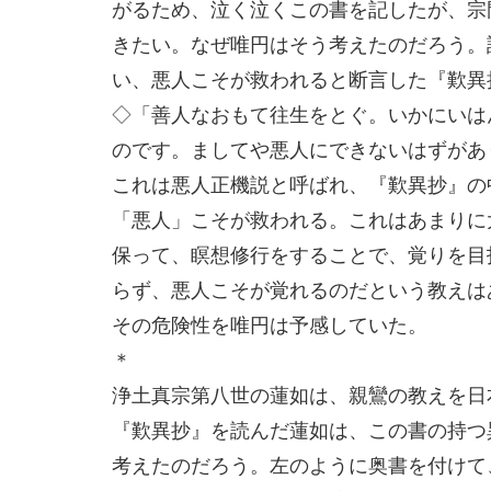
がるため、泣く泣くこの書を記したが、宗
きたい。なぜ唯円はそう考えたのだろう。
い、悪人こそが救われると断言した『歎異
◇「善人なおもて往生をとぐ。いかにいは
のです。ましてや悪人にできないはずがあ
これは悪人正機説と呼ばれ、『歎異抄』の
「悪人」こそが救われる。これはあまりに
保って、瞑想修行をすることで、覚りを目
らず、悪人こそが覚れるのだという教えは
その危険性を唯円は予感していた。
＊
浄土真宗第八世の蓮如は、親鸞の教えを日
『歎異抄』を読んだ蓮如は、この書の持つ
考えたのだろう。左のように奥書を付けて