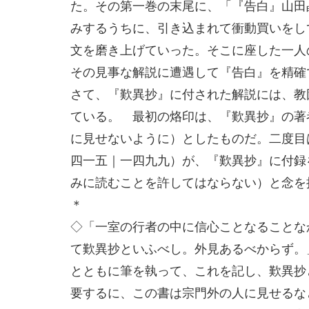
た。その第一巻の末尾に、「『告白』山田
みするうちに、引き込まれて衝動買いをし
文を磨き上げていった。そこに座した一人
その見事な解説に遭遇して『告白』を精確
さて、『歎異抄』に付された解説には、教
ている。 最初の烙印は、『歎異抄』の著
に見せないように）としたものだ。二度目
四一五｜一四九九）が、『歎異抄』に付録
みに読むことを許してはならない）と念を
＊
◇「一室の行者の中に信心ことなることな
て歎異抄といふべし。外見あるべからず。
とともに筆を執って、これを記し、歎異抄
要するに、この書は宗門外の人に見せるな