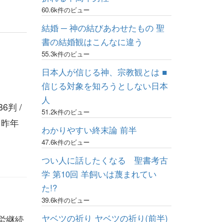
60.6k件のビュー
結婚 ─ 神の結びあわせたもの 聖
書の結婚観はこんなに違う
55.3k件のビュー
日本人が信じる神、宗教観とは ■
信じる対象を知ろうとしない日本
人
判 /
51.2k件のビュー
 昨年
わかりやすい終末論 前半
47.6k件のビュー
つい人に話したくなる 聖書考古
学 第10回 羊飼いは蔑まれてい
た!?
39.6k件のビュー
ヤベツの祈り ヤベツの祈り(前半)
労継続