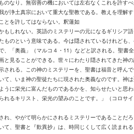
ものなり。無宿善の機においては左右なくこれを許すべ
我が浄土真宗において重大な聖教である。教えを理解す
ことを許してはならない。釈蓮如
かもしれない。英語のミステリーの元になるギリシア語
たものという意味である。今は隠されているけれども、
で、「奥義」（マルコ４・11）などと訳される。聖書
画と見ることができる。世々にわたり隠されてきた神の
示される。この神のミステリーを、聖書は福音と呼んで
いて、いま神の聖徒たちに現された奥義なのです。神は
ように栄光に富んだものであるかを、知らせたいと思わ
られるキリスト、栄光の望みのことです。」（コロサイ
され、やがて明らかにされるミステリーであることだろ
いて、聖書と『歎異抄』は、時同じくして広く読まれる