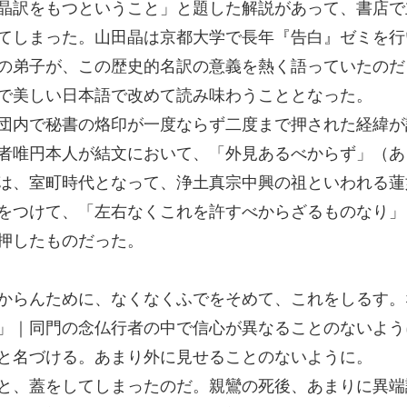
晶訳をもつということ」と題した解説があって、書店で
てしまった。山田晶は京都大学で長年『告白』ゼミを行
の弟子が、この歴史的名訳の意義を熱く語っていたのだ
で美しい日本語で改めて読み味わうこととなった。
団内で秘書の烙印が一度ならず二度まで押された経緯が
者唯円本人が結文において、「外見あるべからず」（あ
は、室町時代となって、浄土真宗中興の祖といわれる蓮
をつけて、「左右なくこれを許すべからざるものなり」
押したものだった。
からんために、なくなくふでをそめて、これをしるす。
」｜同門の念仏行者の中で信心が異なることのないよう
と名づける。あまり外に見せることのないように。
と、蓋をしてしまったのだ。親鸞の死後、あまりに異端