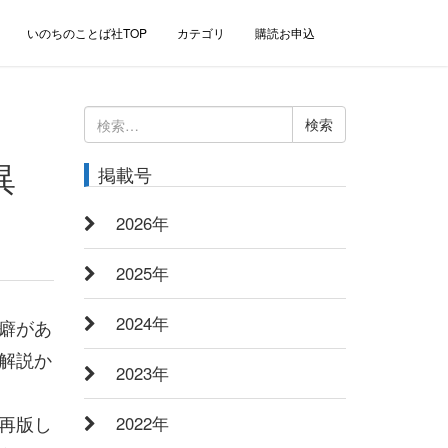
いのちのことば社TOP
カテゴリ
購読お申込
検
索:
異
掲載号
2026年
2025年
2024年
癖があ
解説か
2023年
再版し
2022年