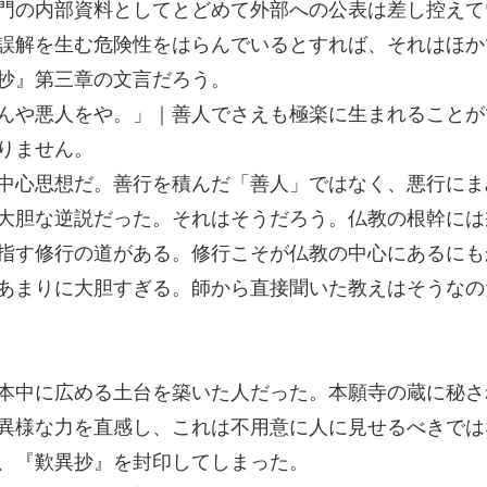
門の内部資料としてとどめて外部への公表は差し控えて
誤解を生む危険性をはらんでいるとすれば、それはほか
抄』第三章の文言だろう。
んや悪人をや。」｜善人でさえも極楽に生まれることが
りません。
中心思想だ。善行を積んだ「善人」ではなく、悪行にま
大胆な逆説だった。それはそうだろう。仏教の根幹には
指す修行の道がある。修行こそが仏教の中心にあるにも
あまりに大胆すぎる。師から直接聞いた教えはそうなの
本中に広める土台を築いた人だった。本願寺の蔵に秘さ
異様な力を直感し、これは不用意に人に見せるべきでは
、『歎異抄』を封印してしまった。