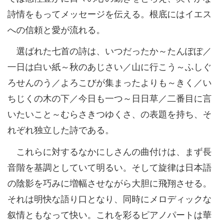
詩情をもってメッセージを伝える。根底にはイエス
への信頼と愛が流れる。
選ばれた七首の詩は、いつだったか～たんぽぽ／
一日は白い紙～秋のあじさい／山に行こう～ふしぐ
ろせんのう／よろこびが集まったよりも～きく／い
ちじくの木の下／今日も一つ～日日草／二番目に言
いたいこと～むらさきつゆくさ、の表題を持ち、そ
れぞれ独立した詩である。
これらに対するなかにしさんの曲付けは、まず長
音階を基調としていて明るい。そして旋律は日本語
の陰影を巧みに増幅させながら大胆に飛翔させる。
それは明快な語り口となり、同時にメロディックな
叙情ともなって快い。これを彩るピアノパートは華