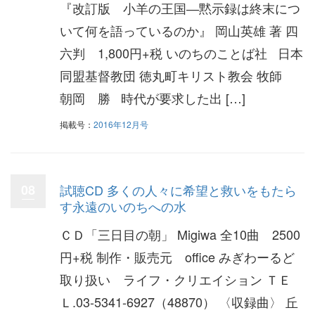
『改訂版 小羊の王国―黙示録は終末につ
いて何を語っているのか』 岡山英雄 著 四
六判 1,800円+税 いのちのことば社 日本
同盟基督教団 徳丸町キリスト教会 牧師
朝岡 勝 時代が要求した出 […]
掲載号：
2016年12月号
08
試聴CD 多くの人々に希望と救いをもたら
す永遠のいのちへの水
ＣＤ「三日目の朝」 Migiwa 全10曲 2500
円+税 制作・販売元 office みぎわーるど
取り扱い ライフ・クリエイション ＴＥ
Ｌ.03-5341-6927（48870） 〈収録曲〉 丘