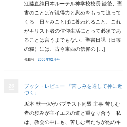
江藤直純日本ルーテル神学校校長 読後、聖
書のことばが説得力と慰めをもって迫って
くる 日々みことばに養われること、これ
がキリスト者の信仰生活にとって必須であ
ることは言うまでもない。聖書日課（日毎
の糧）には、古今東西の信仰の […]
掲載号：
2005年02月号
26
ブック・レビュー 『苦しみを通して神に近
づく』
坂本 献一保守バプテスト同盟 主事 苦しむ
者の歩みが主イエスの道と重なり合う 私
は、教会の中にも、苦しむ者たちが他のキ