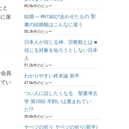
60.6k件のビュー
たと
結婚 ─ 神の結びあわせたもの 聖
的に落
書の結婚観はこんなに違う
55.3k件のビュー
日本人が信じる神、宗教観とは ■
信じる対象を知ろうとしない日本
人
51.2k件のビュー
会会員
わかりやすい終末論 前半
してい
47.6k件のビュー
つい人に話したくなる 聖書考古
学 第10回 羊飼いは蔑まれてい
た!?
39.6k件のビュー
ヤベツの祈り ヤベツの祈り(前半)