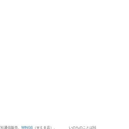
ば社通信販売、
WINGS
（ＷＥＢ店）、
いのちのことば社