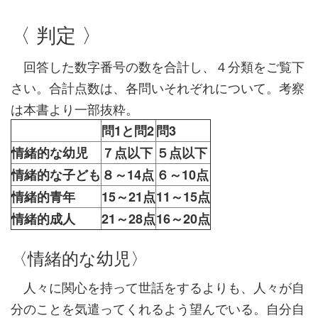
〈 判定 〉
回答した数字番号の数を合計し、４分類をご覧下
さい。合計点数は、各問いそれぞれについて。考察
は本書より一部抜粋。
問1と問2
問3
情緒的な幼児
７点以下
５点以下
情緒的な子ども
８～14点
６～10点
情緒的青年
15～21点
11～15点
情緒的成人
21～28点
16～20点
〈情緒的な幼児〉
人々に関心を持って世話をするよりも、人々が自
分のことを気遣ってくれるよう望んでいる。自分自