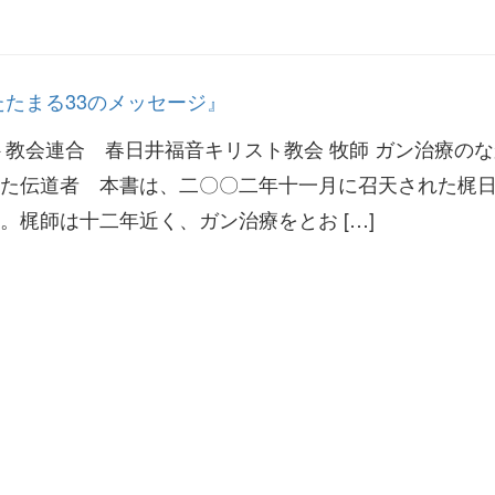
たたまる33のメッセージ』
ト教会連合 春日井福音キリスト教会 牧師 ガン治療の
た伝道者 本書は、二〇〇二年十一月に召天された梶
。梶師は十二年近く、ガン治療をとお […]