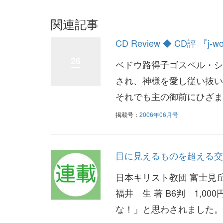
関連記事
CD Review ◆ CD評 『j-wor
26
ベドウ路得子ゴスペル・シ
され、神様を愛し従い抜い
それでも主の御前にひざま
掲載号：
2006年06月号
目に見えるものを超える交
日本キリスト教団 富士見
福井 生 著 B6判 1,
な！」と思わされました。ほ