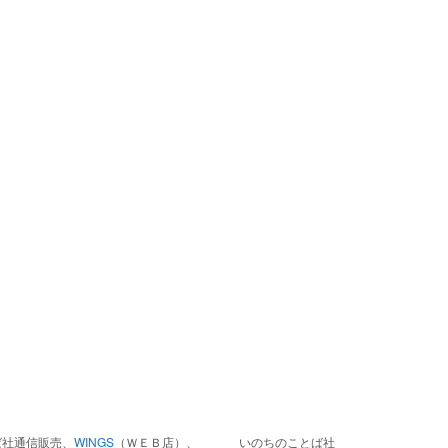
ば社通信販売、
WINGS
（ＷＥＢ店）、
いのちのことば社