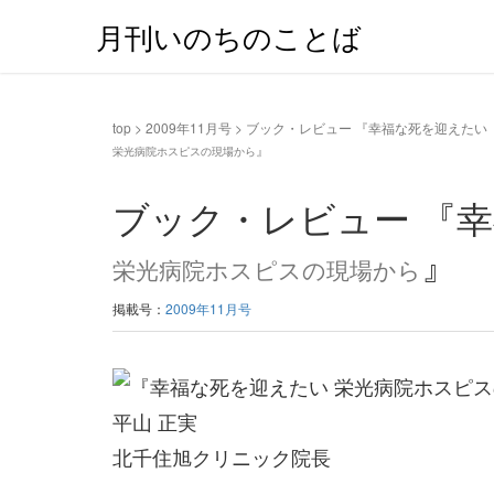
月刊いのちのことば
top
>
2009年11月号
>
ブック・レビュー 『幸福な死を迎えたい
』
栄光病院ホスピスの現場から
ブック・レビュー 『
』
栄光病院ホスピスの現場から
掲載号：
2009年11月号
平山 正実
北千住旭クリニック院長