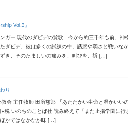
ship Vol.3』
ンガー 現代のダビデの賛歌 今から約三千年も前、神
たダビデ。彼は多くの試練の中、誘惑や弱さと戦いな
ずき、そのたましいの痛みを、叫びを、祈 […]
わり
丘教会 主任牧師 田所慈郎 『あたたかい生命と温かいい
000円+税 いのちのことば社 読み終えて「また止揚学園に行
かではなかなか味 […]