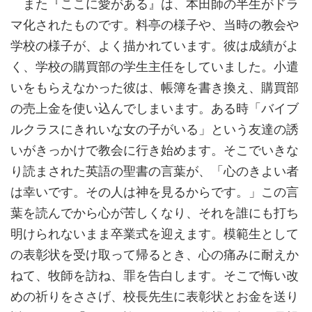
また『ここに愛がある』は、本田師の半生がドラ
マ化されたものです。料亭の様子や、当時の教会や
学校の様子が、よく描かれています。彼は成績がよ
く、学校の購買部の学生主任をしていました。小遣
いをもらえなかった彼は、帳簿を書き換え、購買部
の売上金を使い込んでしまいます。ある時「バイブ
ルクラスにきれいな女の子がいる」という友達の誘
いがきっかけで教会に行き始めます。そこでいきな
り読まされた英語の聖書の言葉が、「心のきよい者
は幸いです。その人は神を見るからです。」この言
葉を読んでから心が苦しくなり、それを誰にも打ち
明けられないまま卒業式を迎えます。模範生として
の表彰状を受け取って帰るとき、心の痛みに耐えか
ねて、牧師を訪ね、罪を告白します。そこで悔い改
めの祈りをささげ、校長先生に表彰状とお金を送り