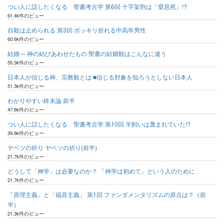
つい人に話したくなる 聖書考古学 第6回 十字架刑は「窒息死」!?
61.4k件のビュー
自殺は止められる 第3回 ポッキリ折れる中高年男性
60.6k件のビュー
結婚 ─ 神の結びあわせたもの 聖書の結婚観はこんなに違う
55.3k件のビュー
日本人が信じる神、宗教観とは ■信じる対象を知ろうとしない日本人
51.3k件のビュー
わかりやすい終末論 前半
47.6k件のビュー
つい人に話したくなる 聖書考古学 第10回 羊飼いは蔑まれていた!?
39.6k件のビュー
ヤベツの祈り ヤベツの祈り(前半)
21.7k件のビュー
どうして「神学」は必要なのか？ 「神学は初めて」という人のために
21.7k件のビュー
「原理主義」と「福音主義」 第1回 ファンダメンタリズムの原点は？（前
半）
21.3k件のビュー