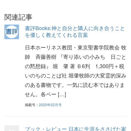
関連記事
書評Books:神と自分と隣人に向き合うこと
を優しく教えてくれる言葉
日本ホーリネス教団・東京聖書学院教会 牧
師 斉藤善樹 『寄り添いの小みち 日ごと
の黙想録』 堀 肇 著 Ｂ6判 1,300円＋税
いのちのことば社 堀肇牧師の大変霊的深み
のある書物です。一気に読む本ではありま
せん。各ペー […]
掲載号：
2020年02月号
ブック・レビュー 日本に生涯をささげた家