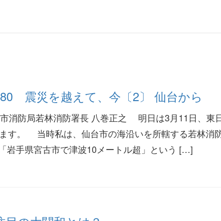
380 震災を越えて、今〔2〕 仙台から
仙台市消防局若林消防署長 八巻正之 明日は3月11日、東
えます。 当時私は、仙台市の海沿いを所轄する若林消
岩手県宮古市で津波10メートル超」という […]