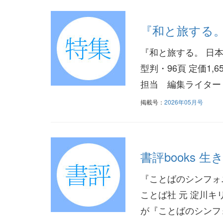
『和と旅する
『和と旅する。 日
型判・96頁 定価1
担当 編集ライター
掲載号：
2026年05月号
書評books
『ことばのシンフォニ
ことば社 元 淀川
が『ことばのシンフ