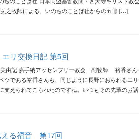
いのちのことば社 日本同盟基督教団・西大寺キリスト教会
弘之牧師による、いのちのことば社からの五冊 […]
エリ交換日記 第5回
山美由記 嘉手納アッセンブリー教会 副牧師 裕香さ
ベツである裕香さんも、同じように長野におられるエリ
に支えられてこられたのですね。いつもその先輩のお話 [
える福音 第17回