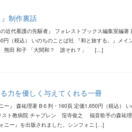
。』制作裏話
本の近代看護の先駆者』 フォレストブックス編集室編著 
,650円（税込） いのちのことば社 『和と旅する。』メイ
 熊田 和子 「大関和？ 誰それ？」 […]
 生きる力を優しく与えてくれる一冊
ー』 森祐理著 B６判・160頁 定価1,650円（税込） 
キリスト教病院 チャプレン 窪寺俊之 福音歌手の森祐
ォニー』を出版されました。シンフォニ […]