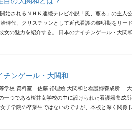
注目の大関和とは？
送が開始されるＮＨＫ連続テレビ小説「風、薫る」の主人
明治時代、クリスチャンとして近代看護の黎明期をリー
彼女の魅力を紹介する。 日本のナイチンゲール・大関和 
イチンゲール・大関和
等学校 資料室 佐藤 裕理絵 大関和と看護婦養成所 
の一つである桜井女学校の中に設けられた看護婦養成所
は女子学院の卒業生ではないのですが、本校と深く関係 [