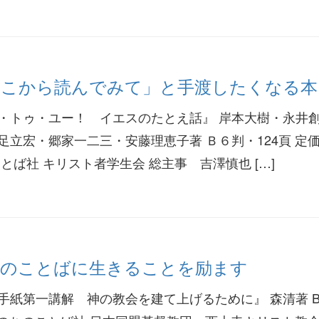
 「ここから読んでみて」と手渡したくなる本
・トゥ・ユー！ イエスのたとえ話』 岸本大樹・永井
立宏・郷家一二三・安藤理恵子著 Ｂ６判・124頁 定価
とば社 キリスト者学生会 総主事 吉澤慎也 […]
 聖書のことばに生きることを励ます
手紙第一講解 神の教会を建て上げるために』 森清著 B