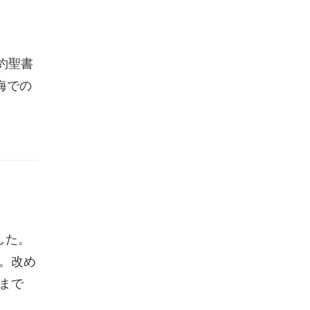
旧約聖書
海での
した。
。改め
まで