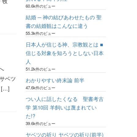
 牧
60.6k件のビュー
結婚 ─ 神の結びあわせたもの 聖
書の結婚観はこんなに違う
55.3k件のビュー
日本人が信じる神、宗教観とは ■
信じる対象を知ろうとしない日本
人
んへ
51.2k件のビュー
サベツ
わかりやすい終末論 前半
…]
47.6k件のビュー
つい人に話したくなる 聖書考古
学 第10回 羊飼いは蔑まれてい
た!?
39.6k件のビュー
ヤベツの祈り ヤベツの祈り(前半)