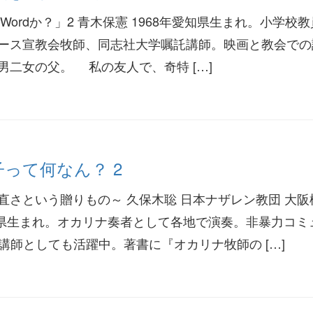
ic Wordか？」2 青木保憲 1968年愛知県生まれ。小学校
ース宣教会牧師、同志社大学嘱託講師。映画と教会での
男二女の父。 私の友人で、奇特 […]
って何なん？ 2
直さという贈りもの～ 久保木聡 日本ナザレン教団 大阪
福岡県生まれ。オカリナ奏者として各地で演奏。非暴力コミ
講師としても活躍中。著書に『オカリナ牧師の […]