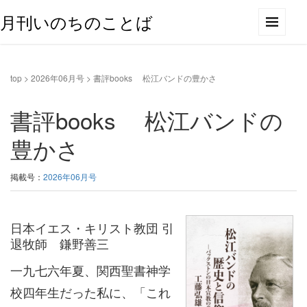
月刊いのちのことば
top
>
2026年06月号
>
書評books 松江バンドの豊かさ
書評books 松江バンドの
豊かさ
掲載号：
2026年06月号
日本イエス・キリスト教団 引
退牧師 鎌野善三
一九七六年夏、関西聖書神学
校四年生だった私に、「これ