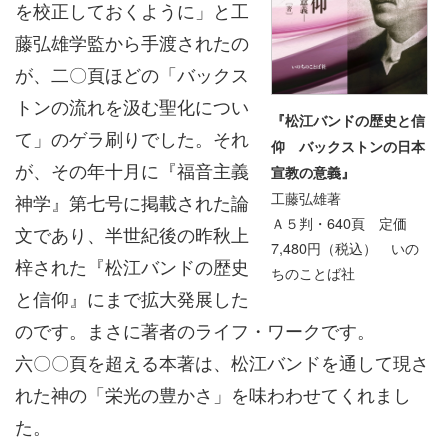
を校正しておくように」と工
藤弘雄学監から手渡されたの
が、二〇頁ほどの「バックス
トンの流れを汲む聖化につい
『松江バンドの歴史と信
て」のゲラ刷りでした。それ
仰 バックストンの日本
が、その年十月に『福音主義
宣教の意義』
工藤弘雄著
神学』第七号に掲載された論
Ａ５判・640頁 定価
文であり、半世紀後の昨秋上
7,480円（税込） いの
梓された『松江バンドの歴史
ちのことば社
と信仰』にまで拡大発展した
のです。まさに著者のライフ・ワークです。
六〇〇頁を超える本著は、松江バンドを通して現さ
れた神の「栄光の豊かさ」を味わわせてくれまし
た。