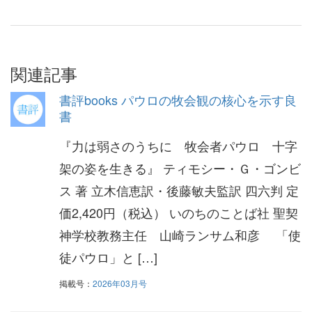
関連記事
書評books パウロの牧会観の核心を示す良
書
『力は弱さのうちに 牧会者パウロ 十字
架の姿を生きる』 ティモシー・Ｇ・ゴンビ
ス 著 立木信恵訳・後藤敏夫監訳 四六判 定
価2,420円（税込） いのちのことば社 聖契
神学校教務主任 山崎ランサム和彦 「使
徒パウロ」と […]
掲載号：
2026年03月号