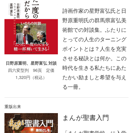
詩画作家の星野富弘氏と日
野原重明氏の群馬県富弘美
術館での対談集。ふたりに
とっての人生のターニング
ポイントとは？人生を充実
させる秘訣とは何か。この
日野原重明、星野富弘 対談
時代を生きる私たちにあた
四六変型判 96頁 定価
たかい励ましと希望を与え
1,320円（税込）
る一冊。
重版出来
まんが聖書入門
「まんが聖書学校」に入学