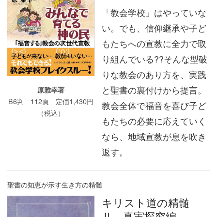
「教会学校」はやっていな
い。でも、信仰継承や子ど
もたちへの宣教に全力で取
り組んでいる??そんな型破
りな教会のあり方を、実践
と聖書の裏付けから提言。
原雅幸著
B6判 112頁 定価1,430円
教会全体で福音を喜び子ど
（税込）
もたちの必要に応えていく
なら、地域宣教が息を吹き
返す。
聖書の知恵が示す生き方の精髄
キリスト道の精髄
Ⅱ 真実探究編