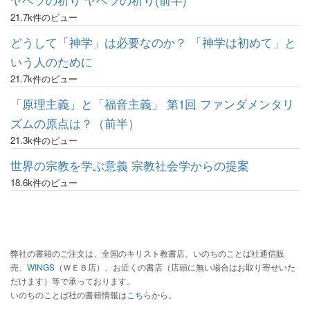
ヤベツの祈り ヤベツの祈り(前半)
21.7k件のビュー
どうして「神学」は必要なのか？ 「神学は初めて」と
いう人のために
21.7k件のビュー
「原理主義」と「福音主義」 第1回 ファンダメンタリ
ズムの原点は？（前半）
21.3k件のビュー
世界の宗教を学ぶ意義 宗教社会学からの提案
18.6k件のビュー
弊社の書籍のご注文は、全国のキリスト教書店、いのちのことば社通信販
売、
WINGS
（ＷＥＢ店）、お近くの書店（店頭に無い場合はお取り寄せいた
だけます）等で承っております。
いのちのことば社の書籍情報は
こちら
から。