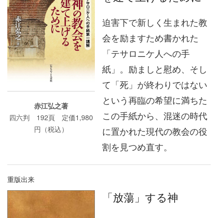
迫害下で新しく生まれた教
会を励ますため書かれた
「テサロニケ人への手
紙」。励ましと慰め、そし
て「死」が終わりではない
という再臨の希望に満ちた
赤江弘之著
この手紙から、混迷の時代
四六判 192頁 定価1,980
円（税込）
に置かれた現代の教会の役
割を見つめ直す。
重版出来
「放蕩」する神