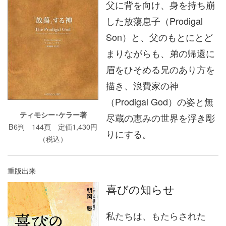
父に背を向け、身を持ち崩
した放蕩息子（Prodigal
Son）と、父のもとにとど
まりながらも、弟の帰還に
眉をひそめる兄のあり方を
描き、浪費家の神
（Prodigal God）の姿と無
ティモシー･ケラー著
尽蔵の恵みの世界を浮き彫
B6判 144頁 定価1,430円
りにする。
（税込）
重版出来
喜びの知らせ
私たちは、もたらされた