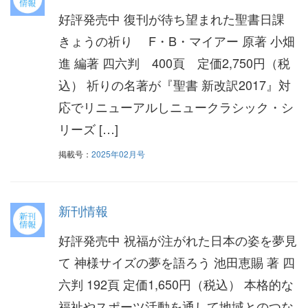
好評発売中 復刊が待ち望まれた聖書日課
きょうの祈り F・B・マイアー 原著 小畑
進 編著 四六判 400頁 定価2,750円（税
込） 祈りの名著が『聖書 新改訳2017』対
応でリニューアルしニュークラシック・シ
リーズ […]
掲載号：
2025年02月号
新刊情報
好評発売中 祝福が注がれた日本の姿を夢見
て 神様サイズの夢を語ろう 池田恵賜 著 四
六判 192頁 定価1,650円（税込） 本格的な
福祉やスポーツ活動を通して地域とのつな