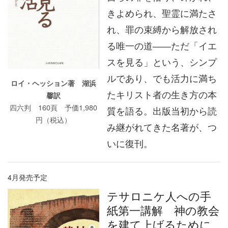
きよめられ、聖霊に満たさ
れ、罪の束縛から解放され
る唯一の道――ただ「イエ
スを見る」という、シンプ
ルであり、でも活力に満ち
ロイ・ヘッション著 湖浜
たキリスト者の生き方の本
馨訳
四六判 160頁 予価1,980
質を語る。出版当初から読
円（税込）
み継がれてきた名著が、つ
いに復刊。
4月発売予定
テサロニケ人への手
紙第一講解 神の教会
を建て上げるために