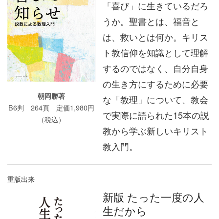
「喜び」に生きているだろ
うか。聖書とは、福音と
は、救いとは何か。キリス
ト教信仰を知識として理解
するのではなく、自分自身
の生き方にするために必要
朝岡勝著
な「教理」について、教会
B6判 264頁 定価1,980円
で実際に語られた15本の説
（税込）
教から学ぶ新しいキリスト
教入門。
重版出来
新版 たった一度の人
生だから