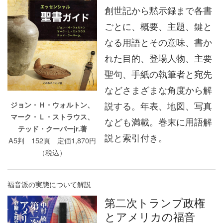
創世記から黙示録まで各書
ごとに、概要、主題、鍵と
なる用語とその意味、書か
れた目的、登場人物、主要
聖句、手紙の執筆者と宛先
などさまざまな角度から解
説する。年表、地図、写真
ジョン・Ｈ・ウォルトン、
マーク・Ｌ・ストラウス、
なども満載。巻末に用語解
テッド・クーパーjr.著
説と索引付き。
A5判 152頁 定価1,870円
（税込）
福音派の実態について解説
第二次トランプ政権
とアメリカの福音