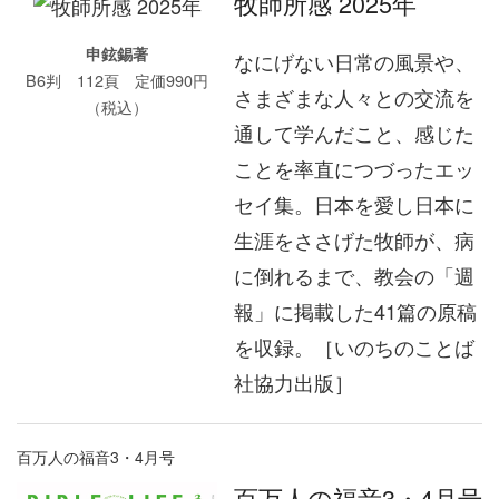
牧師所感 2025年
申鉉錫著
なにげない日常の風景や、
B6判 112頁 定価990円
さまざまな人々との交流を
（税込）
通して学んだこと、感じた
ことを率直につづったエッ
セイ集。日本を愛し日本に
生涯をささげた牧師が、病
に倒れるまで、教会の「週
報」に掲載した41篇の原稿
を収録。［いのちのことば
社協力出版］
百万人の福音3・4月号
百万人の福音3・4月号