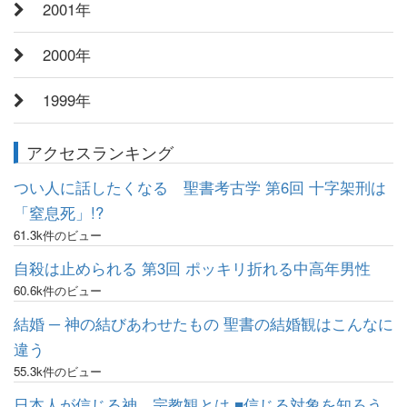
2001年
2000年
1999年
アクセスランキング
つい人に話したくなる 聖書考古学 第6回 十字架刑は
「窒息死」!?
61.3k件のビュー
自殺は止められる 第3回 ポッキリ折れる中高年男性
60.6k件のビュー
結婚 ─ 神の結びあわせたもの 聖書の結婚観はこんなに
違う
55.3k件のビュー
日本人が信じる神、宗教観とは ■信じる対象を知ろう