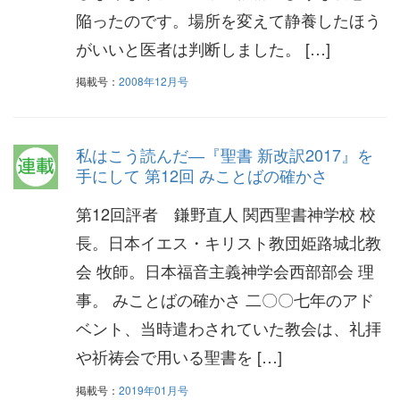
陥ったのです。場所を変えて静養したほう
がいいと医者は判断しました。 […]
掲載号：
2008年12月号
私はこう読んだ―『聖書 新改訳2017』を
手にして 第12回 みことばの確かさ
第12回評者 鎌野直人 関西聖書神学校 校
長。日本イエス・キリスト教団姫路城北教
会 牧師。日本福音主義神学会西部部会 理
事。 みことばの確かさ 二〇〇七年のアド
ベント、当時遣わされていた教会は、礼拝
や祈祷会で用いる聖書を […]
掲載号：
2019年01月号