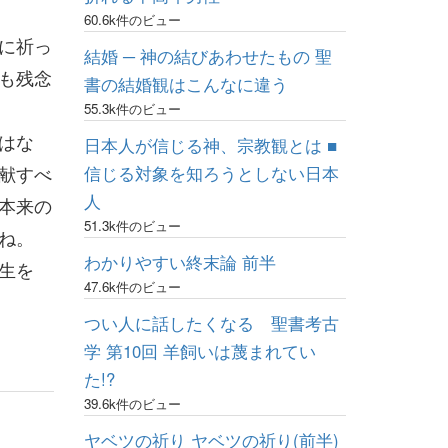
60.6k件のビュー
に祈っ
結婚 ─ 神の結びあわせたもの 聖
も残念
書の結婚観はこんなに違う
55.3k件のビュー
はな
日本人が信じる神、宗教観とは ■
献すべ
信じる対象を知ろうとしない日本
人
本来の
51.3k件のビュー
ね。
わかりやすい終末論 前半
生を
47.6k件のビュー
つい人に話したくなる 聖書考古
学 第10回 羊飼いは蔑まれてい
た!?
39.6k件のビュー
ヤベツの祈り ヤベツの祈り(前半)