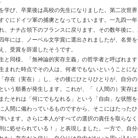
を学び、卒業後は高校の先生になりました。第二次世界
すぐにドイツ軍の捕虜となってしまいます。一九四一年
れ、ナチ占領下のフランスに戻ります。その数年後に、
四年には、ノーベル文学賞に選出されましたが、名誉を
え、受賞を辞退したそうです。
生と同様、「無神論的実存主義」の哲学者と呼ばれます
生まれた時点でその人は、何者でもないということにな
「存在（実在）」し、その後にひとりひとりが、自分の
という順番が発生します。これが、「（人間の）実存は
またそれは「何にでもなれる」という「自由」な状態を
に人間に備わっているものですから、そこにはたったひ
伴います。さらに本人がすべての選択の責任を取らなく
刑に処せられている！」と表現しました。一方で、自分
れた）存在だと信じ、自分には自由がないと思い込むこ