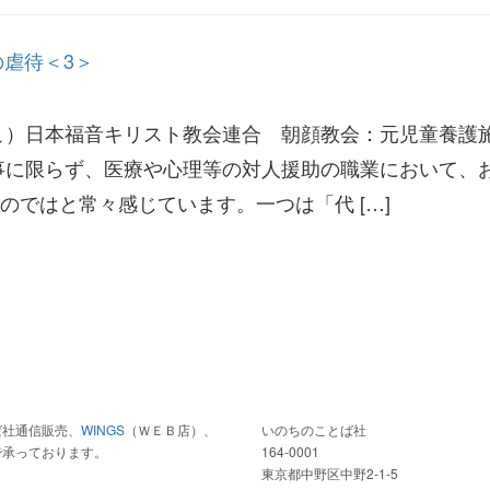
の虐待＜3＞
こ）日本福音キリスト教会連合 朝顔教会：元児童養護
事に限らず、医療や心理等の対人援助の職業において、
のではと常々感じています。一つは「代 […]
ば社通信販売、
WINGS
（ＷＥＢ店）、
いのちのことば社
で承っております。
164-0001
東京都中野区中野2-1-5