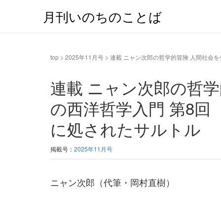
月刊いのちのことば
top
>
2025年11月号
>
連載 ニャン次郎の哲学的冒険 人間社会
連載 ニャン次郎の哲
の西洋哲学入門 第8回
に処されたサルトル
掲載号：
2025年11月号
ニャン次郎（代筆・岡村直樹）