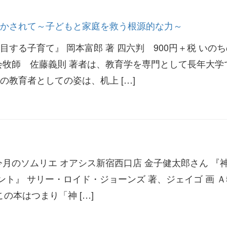
かされて～子どもと家庭を救う根源的な力～
する子育て』 岡本富郎 著 四六判 900円＋税 いの
会牧師 佐藤義則 著者は、教育学を専門として長年大学
の教育者としての姿は、机上 […]
今月のソムリエ オアシス新宿西口店 金子健太郎さん 『
ント』 サリー・ロイド・ジョーンズ 著、ジェイゴ 画 Ａ
 この本はつまり「神 […]