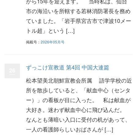
から15年を迎えます。 当時私は、仙台
市の海沿いを所轄する若林消防署長を務め
ていました。「岩手県宮古市で津波10メー
トル超」という […]
掲載号：
2026年05月号
ずっこけ宣教道 第4回 中国大連篇
26
松本望美北朝鮮宣教会所属 語学学校の近
所を散歩していると、「献血中心（センタ
ー）」の看板が目に入った。 私は献血が
大好き。迷わず献血中心に飛び込んだ。
なんとも薄暗い入口に受付の机があって、
一人の看護師らしいおばさんが […]