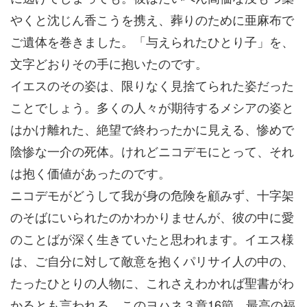
やくと沈じん香こうを携え、葬りのために亜麻布で
ご遺体を巻きました。「与えられたひとり子」を、
文字どおりその手に抱いたのです。
イエスのその姿は、限りなく見捨てられた姿だった
ことでしょう。多くの人々が期待するメシアの姿と
はかけ離れた、絶望で終わったかに見える、惨めで
陰惨な一介の死体。けれどニコデモにとって、それ
は抱く価値があったのです。
ニコデモがどうして我が身の危険を顧みず、十字架
のそばにいられたのかわかりませんが、彼の中に愛
のことばが深く生きていたと思われます。イエス様
は、ご自分に対して敵意を抱くパリサイ人の中の、
たったひとりの人物に、これさえわかれば聖書がわ
かるとも言われる、このヨハネ３章16節、最高の福