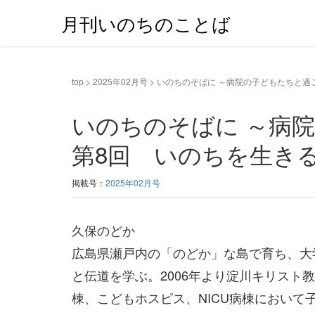
月刊いのちのことば
top
>
2025年02月号
>
いのちのそばに ～病院の子どもたちと過
いのちのそばに ～病
第8回 いのちを生き
掲載号：
2025年02月号
久保のどか
広島県瀬戸内の「のどか」な島で育ち、大
と伝道を学ぶ。2006年より淀川キリスト
棟、こどもホスピス、NICU病棟におい