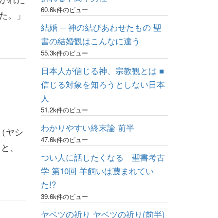
60.6k件のビュー
た。」
結婚 ─ 神の結びあわせたもの 聖
書の結婚観はこんなに違う
55.3k件のビュー
日本人が信じる神、宗教観とは ■
信じる対象を知ろうとしない日本
人
51.2k件のビュー
わかりやすい終末論 前半
（ヤシ
47.6k件のビュー
ると、
つい人に話したくなる 聖書考古
学 第10回 羊飼いは蔑まれてい
た!?
39.6k件のビュー
ヤベツの祈り ヤベツの祈り(前半)