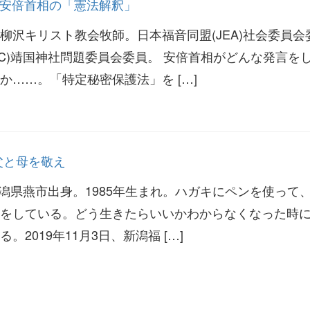
回 安倍首相の「憲法解釈」
柳沢キリスト教会牧師。日本福音同盟(JEA)社会委員会
CC)靖国神社問題委員会委員。 安倍首相がどんな発言を
か……。「特定秘密保護法」を […]
父と母を敬え
新潟県燕市出身。1985年生まれ。ハガキにペンを使って
をしている。どう生きたらいいかわからなくなった時
2019年11月3日、新潟福 […]