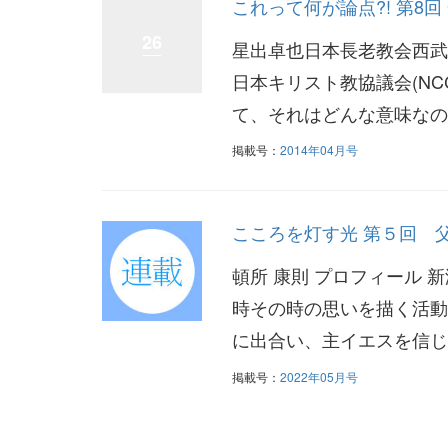
これって何が論点?! 第8
26
星出卓也日本長老教会西武
日本キリスト教協議会(N
て、それはどんな意味なの
掲載号：
2014年04月号
こころを灯す光 第５回 
頓所 康則 プロフィール 
時その時の思いを描く活動
に出合い、主イエスを信じる。
掲載号：
2022年05月号