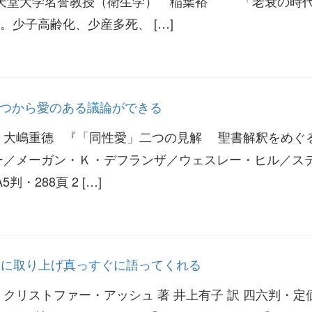
 順天堂大学名誉教授（衛生学） 稲葉裕 「老衰の時
少子高齢化、少産多死、 […]
に立つから愛のある議論ができる
 大嶋重德 『「同性愛」二つの見解 聖書解釈をめぐ
ー／メーガン・Ｋ・デフランザ／ウェスレー・ヒル／ス
・288頁 2 […]
大胆に取り上げ真っすぐに語ってくれる
クリストファー・アッシュ 著 井上有子 訳 四六判・定