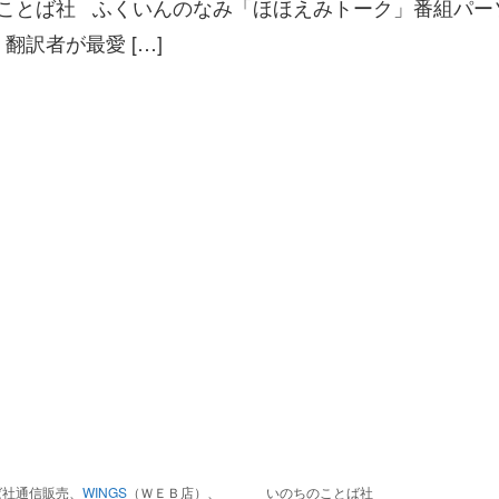
ちのことば社 ふくいんのなみ「ほほえみトーク」番組パー
翻訳者が最愛 […]
ば社通信販売、
WINGS
（ＷＥＢ店）、
いのちのことば社