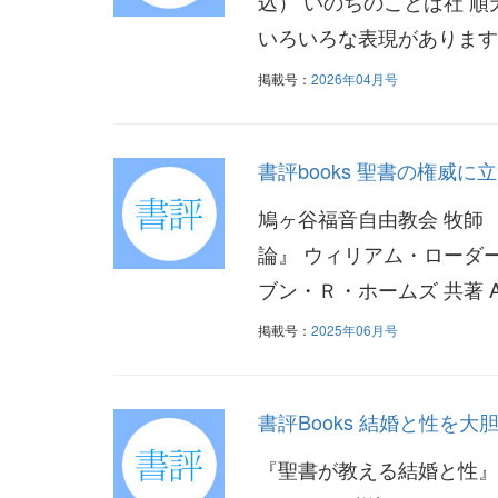
込） いのちのことば社
いろいろな表現があります。
掲載号：
2026年04月号
書評books 聖書の権威
鳩ヶ谷福音自由教会 牧師
論』 ウィリアム・ローダ
ブン・Ｒ・ホームズ 共著 A5判
掲載号：
2025年06月号
書評Books 結婚と性を
『聖書が教える結婚と性』 