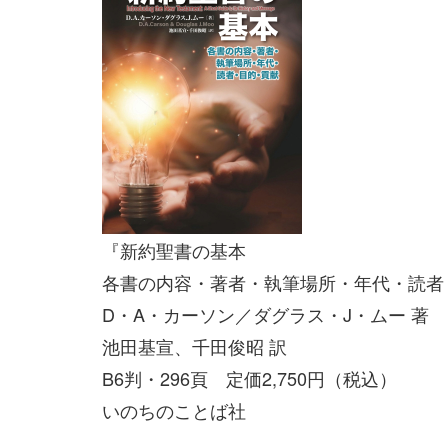
『新約聖書の基本
各書の内容・著者・執筆場所・年代・読者
D・A・カーソン／ダグラス・J・ムー 著
池田基宣、千田俊昭 訳
B6判・296頁 定価2,750円（税込）
いのちのことば社