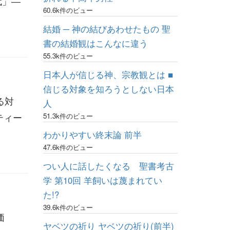
代」―
60.6k件のビュー
結婚 ─ 神の結びあわせたもの 聖
書の結婚観はこんなに違う
55.3k件のビュー
日本人が信じる神、宗教観とは ■
信じる対象を知ろうとしない日本
る対
人
ティー
51.3k件のビュー
わかりやすい終末論 前半
47.6k件のビュー
つい人に話したくなる 聖書考古
学 第10回 羊飼いは蔑まれてい
た!?
39.6k件のビュー
価
ヤベツの祈り ヤベツの祈り(前半)