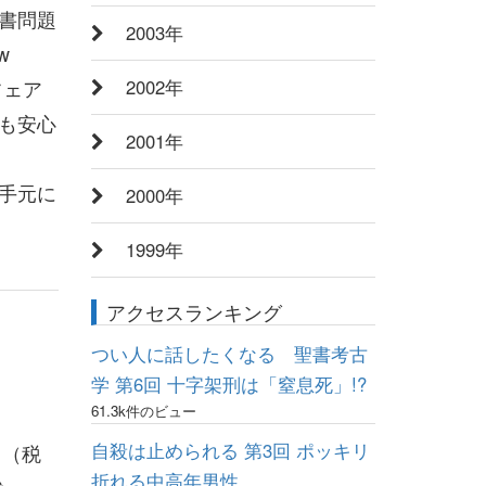
書問題
2003年
w
フェア
2002年
も安心
2001年
手元に
2000年
1999年
アクセスランキング
つい人に話したくなる 聖書考古
学 第6回 十字架刑は「窒息死」!?
61.3k件のビュー
自殺は止められる 第3回 ポッキリ
円（税
折れる中高年男性