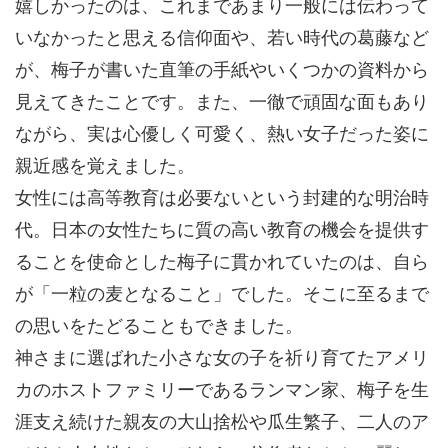
嬉しかったのは、これまであまり一般には伝わって
いなかったと思える信仰面や、若い時代の葛藤など
が、梅子が書いた直筆の手紙やいくつかの資料から
見えてきたことです。また、一徹で頑固な面もあり
ながら、実は心優しく可愛く、熱い女子だった姿に
親近感を覚えました。
女性には高等教育は必要ないという封建的な明治時
代。日本の女性たちに質の高い教育の機会を提供す
ることを使命とした梅子に貫かれていたのは、自ら
が「一粒の麦となること」でした。そこに至るまで
の思いをたどることもできました。
神さまに選ばれた小さな女の子を祈り育てたアメリ
カのホストファミリーであるランマン家、梅子を生
涯支え続けた親友の大山捨松や瓜生繁子、二人のア