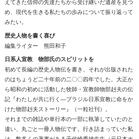
えてきた信仰の先達たちから受け継いだ遺産を見つ
め、現代を生きる私たちの歩みについて振り返って
みたい。
歴史人物を書く喜び
編集ライター 熊田和子
日系人宣教 物部氏のスピリットを
初めて長編の歴史人物伝を書き、それが出版された
のはちょうど二十年前の二〇〇四年でした。大正か
ら昭和の初めに活動した牧師・宣教師物部赳夫の伝
記『わたしが共に行く―ブラジル日系宣教に命をか
けた物部赳夫ストーリー』（一粒社刊）。
それまでの雑誌や単行本の一部に執筆していたのと
違い、丸ごと一冊人物伝です。行き詰まっていた私
は、数多くの著書がある千代崎秀雄先生（元日本ホ