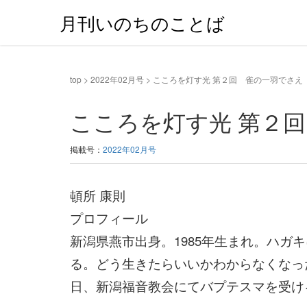
月刊いのちのことば
top
>
2022年02月号
>
こころを灯す光 第２回 雀の一羽でさえ
こころを灯す光 第２
掲載号：
2022年02月号
頓所 康則
プロフィール
新潟県燕市出身。1985年生まれ。ハ
る。どう生きたらいいかわからなくなった
日、新潟福音教会にてバプテスマを受け