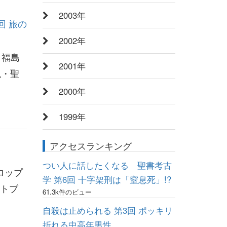
2003年
回 旅の
2002年
。福島
2001年
現・聖
2000年
1999年
アクセスランキング
つい人に話したくなる 聖書考古
ロップ
学 第6回 十字架刑は「窒息死」!?
ストブ
61.3k件のビュー
自殺は止められる 第3回 ポッキリ
折れる中高年男性