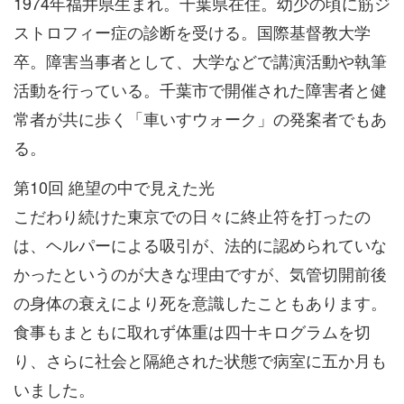
1974年福井県生まれ。千葉県在住。幼少の頃に筋ジ
ストロフィー症の診断を受ける。国際基督教大学
卒。障害当事者として、大学などで講演活動や執筆
活動を行っている。千葉市で開催された障害者と健
常者が共に歩く「車いすウォーク」の発案者でもあ
る。
第10回 絶望の中で見えた光
こだわり続けた東京での日々に終止符を打ったの
は、ヘルパーによる吸引が、法的に認められていな
かったというのが大きな理由ですが、気管切開前後
の身体の衰えにより死を意識したこともあります。
食事もまともに取れず体重は四十キログラムを切
り、さらに社会と隔絶された状態で病室に五か月も
いました。