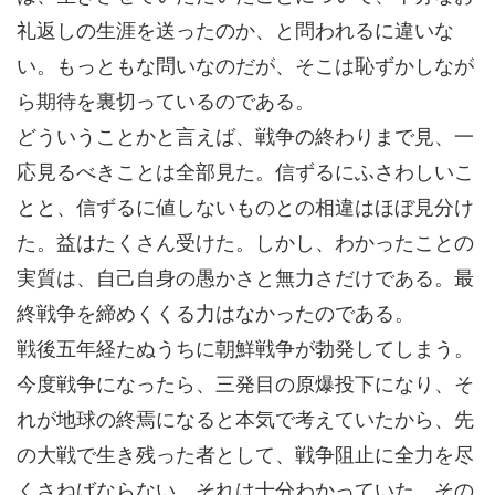
礼返しの生涯を送ったのか、と問われるに違いな
い。もっともな問いなのだが、そこは恥ずかしなが
ら期待を裏切っているのである。
どういうことかと言えば、戦争の終わりまで見、一
応見るべきことは全部見た。信ずるにふさわしいこ
とと、信ずるに値しないものとの相違はほぼ見分け
た。益はたくさん受けた。しかし、わかったことの
実質は、自己自身の愚かさと無力さだけである。最
終戦争を締めくくる力はなかったのである。
戦後五年経たぬうちに朝鮮戦争が勃発してしまう。
今度戦争になったら、三発目の原爆投下になり、そ
れが地球の終焉になると本気で考えていたから、先
の大戦で生き残った者として、戦争阻止に全力を尽
くさねばならない。それは十分わかっていた。その