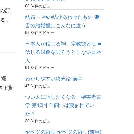
60.6k件のビュー
愛の記
結婚 ─ 神の結びあわせたもの 聖
ある。
書の結婚観はこんなに違う
55.3k件のビュー
日本人が信じる神、宗教観とは ■
信じる対象を知ろうとしない日本
人
51.3k件のビュー
 遠
わかりやすい終末論 前半
47.6k件のビュー
本正實
つい人に話したくなる 聖書考古
学 第10回 羊飼いは蔑まれてい
た!?
39.6k件のビュー
ヤベツの祈り ヤベツの祈り(前半)