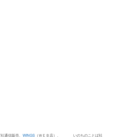
ば社通信販売、
WINGS
（ＷＥＢ店）、
いのちのことば社