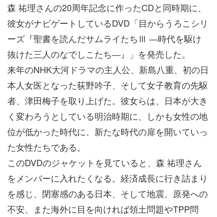
森 祐理さんの20周年記念に作ったCDと同時期に、
彼女がナビゲートしているDVD「目からうろこシリ
ーズ『聖書を読んだサムライたちⅢ ―時代を駆け
抜けた三人のなでしこたち―』」を発売した。
来年のNHK大河ドラマの主人公、新島八重、初の日
本人女医となった荻野吟子、そして女子教育の先駆
者、津田梅子を取り上げた。彼女らは、日本が大き
く変わろうとしている明治時期に、しかも女性の地
位が低かった時代に、新たな時代の扉を開いていっ
た女性たちである。
このDVDのジャケットを見ていると、森 祐理さん
をメンバーに入れたくなる。経済成長に行き詰まり
を感じ、閉塞感のある日本、そして地震、原発への
不安、また海外に目を向ければ領土問題やTPP問