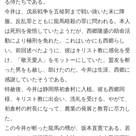
る侍たちである。
今井は、戊辰戦争を五稜郭まで戦い抜いた末に降
服。反乱罪とともに龍馬暗殺の罪に問われる。本人
は死刑を覚悟していたようだが、西郷隆盛の助命活
動により極刑を免れた。これはいかにも西郷らし
い。前回述べたように、彼はキリスト教に感化を受
け、「敬天愛人」をモットーにしていた。盟友を斬
った男をも赦し、助けたのだ。今井は生涯、西郷に
感謝していたそうである。
特赦後、今井は静岡県初倉村に入植。彼も西郷同
様、キリスト教に出会い、洗礼を受ける。やがて、
初倉村の村長になって、農業の発展と教育に尽力し
た。
この今井が斬った龍馬の甥が、坂本直寛である。若