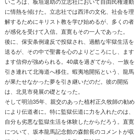
いころは、板垣退助の立志社において自由民権運動
に情熱を傾けた。立志社では西洋の文化、社会を理
解するためにキリスト教を学び始めるが、多くの者
が感化を受けて入信。直寛もその一人であった。
後に、保安条例違反で投獄され、過酷な牢獄生活を
送るが、その中で聖書を心のよりどころにし、ます
ます信仰が強められる。40歳を過ぎてから、一族を
引き連れて北海道へ移住。蝦夷地開拓という、龍馬
が果たせなかった夢を引き継いだのだ。彼の開拓
は、北見市発展の礎となった。
そして明治35年、親交のあった植村正久牧師の勧め
により伝道者に。特に監獄伝道に力を入れたのは、
自分も劣悪な監獄生活を体験したからだろう。直寛
について、坂本龍馬記念館の森館長のコメントが収