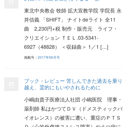
31
東北中央教会 牧師 拡大宣教学院 学院長 永
井信義 「SHIFT」 ナイトdeライト 全11
曲 2,230円+税 制作・販売元 ライフ・
クリエイション ＴＥＬ.03-5341-
6927（48828） ＜収録曲＞ 1／1 […]
掲載号：
2017年06月号
ブック・レビュー 苦しんできた過去を乗り
26
越え、霊的にもいやされるために
小嶋由貴子医療法人社団 小嶋医院 理事・
薬剤師 私はかつてＤＶ（ドメスティックバ
イオレンス）の被害に遭い、重症のＰＴＳ
Ｄ（心的外傷後ストレス障害）やうつ病に