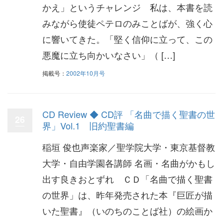
かえ」というチャレンジ 私は、本書を読
みながら使徒ペテロのみことばが、強く心
に響いてきた。「堅く信仰に立って、この
悪魔に立ち向かいなさい」（ […]
掲載号：
2002年10月号
CD Review ◆ CD評 「名曲で描く聖書の世
26
界」Vol.1 旧約聖書編
稲垣 俊也声楽家／聖学院大学・東京基督教
大学・自由学園各講師 名画・名曲がかもし
出す良きおとずれ ＣＤ「名曲で描く聖書
の世界」は、昨年発売された本『巨匠が描
いた聖書』（いのちのことば社）の絵画か