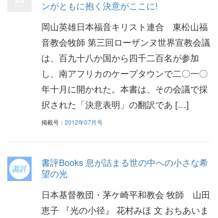
ンがともに抱く決意がここに!
岡山英雄日本福音キリスト連合 東松山福
音教会牧師 第三回ローザンヌ世界宣教会議
は、百九十八か国から四千二百名が参加
し、南アフリカのケープタウンで二〇一〇
年十月に開かれた。本書は、その会議で採
択された「決意表明」の翻訳であ […]
掲載号：
2012年07月号
書評Books 息が詰まる世の中への小さな希
望の光
日本基督教団・茅ケ崎平和教会 牧師 山田
恵子 『光の小径』 花村みほ 文 おちあいま