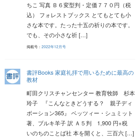
ちこ 写真 Ｂ６変型判・定価７７０円（税
込） フォレストブックス とてもとても小
さな本です。たった十五の祈りの本です。
でも、その小さな祈 […]
掲載号：
2022年12月号
書評Books 家庭礼拝で用いるために最高の
教材
町田クリスチャンセンター 教育牧師 杉本
玲子 『こんなときどうする？ 親子ディ
ボーション365』 ベッツィー・シュミット
著、ブルキ羊子 訳 Ａ５判 1,900 円+税
いのちのことば社 本を開くと、三百六 […]