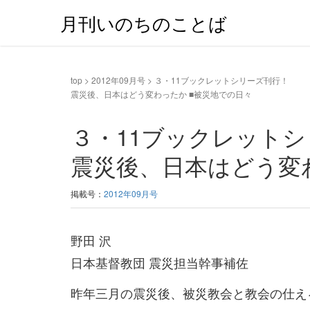
月刊いのちのことば
top
>
2012年09月号
>
３・11ブックレットシリーズ刊行！
震災後、日本はどう変わったか ■被災地での日々
３・11ブックレット
震災後、日本はどう変
掲載号：
2012年09月号
野田 沢
日本基督教団 震災担当幹事補佐
昨年三月の震災後、被災教会と教会の仕え