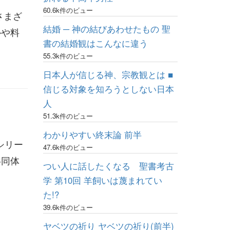
60.6k件のビュー
さまざ
結婚 ─ 神の結びあわせたもの 聖
ルや料
書の結婚観はこんなに違う
55.3k件のビュー
日本人が信じる神、宗教観とは ■
信じる対象を知ろうとしない日本
人
51.3k件のビュー
わかりやすい終末論 前半
シリー
47.6k件のビュー
共同体
つい人に話したくなる 聖書考古
学 第10回 羊飼いは蔑まれてい
た!?
39.6k件のビュー
ヤベツの祈り ヤベツの祈り(前半)