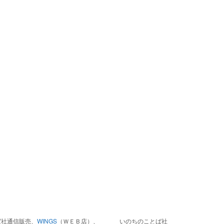
ば社通信販売、
WINGS
（ＷＥＢ店）、
いのちのことば社