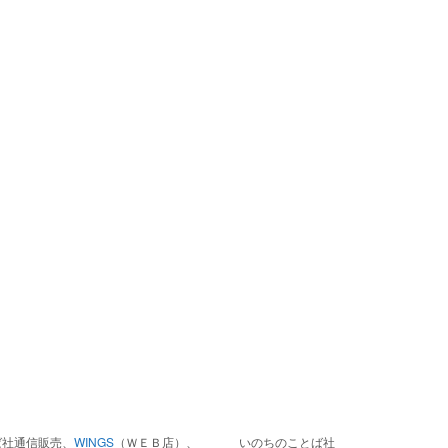
ば社通信販売、
WINGS
（ＷＥＢ店）、
いのちのことば社