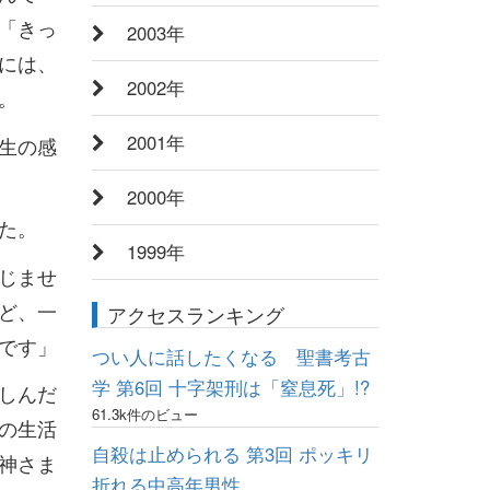
「きっ
2003年
には、
2002年
。
2001年
生の感
2000年
た。
1999年
じませ
ど、一
アクセスランキング
です」
つい人に話したくなる 聖書考古
学 第6回 十字架刑は「窒息死」!?
しんだ
61.3k件のビュー
の生活
自殺は止められる 第3回 ポッキリ
神さま
折れる中高年男性