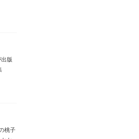
が出版
集
の桃子