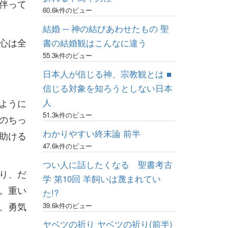
伴って
60.6k件のビュー
結婚 ─ 神の結びあわせたもの 聖
心は全
書の結婚観はこんなに違う
55.3k件のビュー
日本人が信じる神、宗教観とは ■
信じる対象を知ろうとしない日本
ように
人
51.3k件のビュー
のちっ
わかりやすい終末論 前半
助ける
47.6k件のビュー
つい人に話したくなる 聖書考古
り、だ
学 第10回 羊飼いは蔑まれてい
。重い
た!?
、勇気
39.6k件のビュー
ヤベツの祈り ヤベツの祈り(前半)