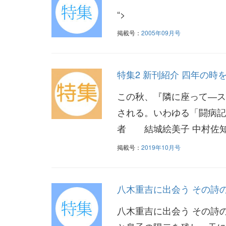
“>
掲載号：
2005年09月号
特集2 新刊紹介 四年の
この秋、『隣に座って―ス
される。いわゆる「闘病記
者 結城絵美子 中村佐知
掲載号：
2019年10月号
八木重吉に出会う その詩
八木重吉に出会う その詩