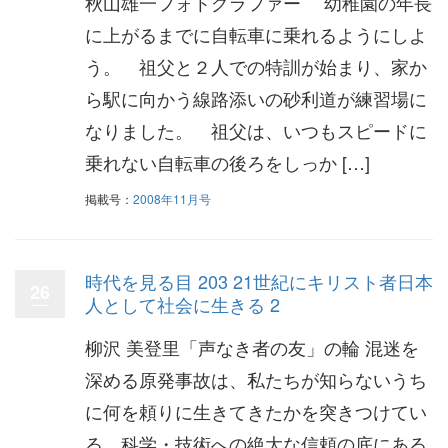
秋山雄一フォトグラファー 幼稚園の年長
に上がるまでに自転車に乗れるようにしよ
う。 祖父と２人での特訓が始まり、家か
ら駅に向かう線路添いの砂利道が練習場に
なりました。 祖父は、いつもスピードに
乗れない自転車の後ろをしっか […]
掲載号：
2008年11月号
時代を見る目 203 21世紀にキリスト者日本
26
人として社会に生きる 2
柳沢 美登里「声なき者の友」の輪 混迷を
深める原発事故は、私たちが知らないうち
に何を頼りに生きてきたかを突きつけてい
る。科学・技術への絶大な信頼の底にある