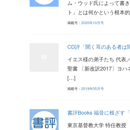
ム・ウッド氏によって書き
ト」とは何かという根本的
掲載号：
2020年10月号
CD評「聞く耳のある者は
25
イエス様の弟子たち 代表／Jes
聖書 〔新改訳2017〕ヨハネの福
[…]
掲載号：
2019年05月号
書評Books 福音に根ざ
東京基督教大学 特任教授