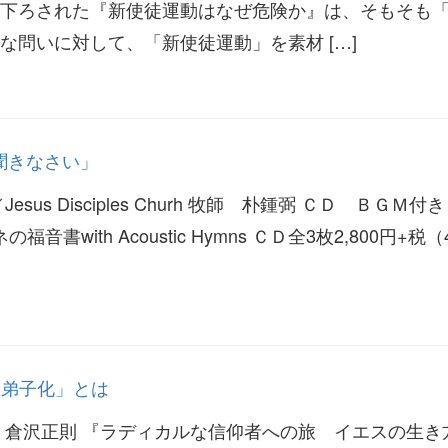
下ろされた『新使徒運動はなぜ危険か』は、そもそも
な問いに対して、「新使徒運動」を素材 […]
聞きなさい」
us Disciples Churh 牧師 朴鍾弼 ＣＤ ＢＧＭ付き
音書with Acoustic Hymns ＣＤ全3枚2,800円+税（4
す「弟子化」とは
 倉沢正則 『ラディカルな信仰者への旅 イエスの生き