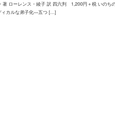
著 ローレンス・綾子 訳 四六判 1,200円＋税 いのち
ィカルな弟子化―五つ […]