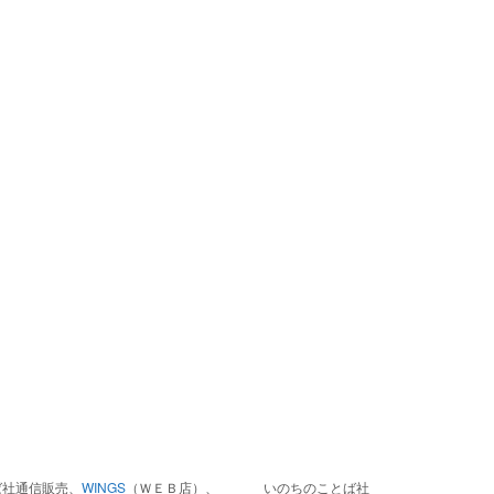
ば社通信販売、
WINGS
（ＷＥＢ店）、
いのちのことば社