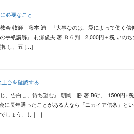
ために必要なこと
教会 牧師 藤本 満 『大事なのは、愛によって働く信
手紙講解』 村瀬俊夫 著 Ｂ６判 2,000円＋税 いの
拓し、五 […]
の土台を確認する
、告白し、待ち望む』 朝岡 勝 著 B6判 1500円+税
会に長年通ったことがある人なら「ニカイア信条」とい
しょう。し […]