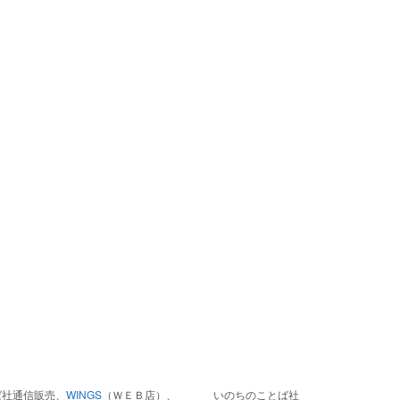
ば社通信販売、
WINGS
（ＷＥＢ店）、
いのちのことば社