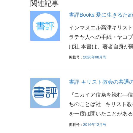
関連記事
書評Books 愛に生きる
インマヌエル高津キリスト
ラテヤ人への手紙・ヤコブの
ば社 本書は、著者自身が開
掲載号：
2020年08月号
書評 キリスト教会の共通
『ニカイア信条を読む―信じ
ちのことば社 キリスト教
を一度は聞いたことがあるで
掲載号：
2016年12月号