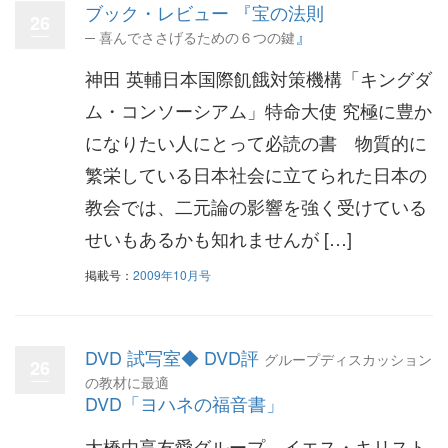
ブック・レビュー 『宝の法則
26
』
─ 喜んでささげるための６つの鍵
神田 英輔日本国際飢餓対策機構「キングダ
ム・コンソーシアム」特命大使 究極に豊か
になりたい人にとって必読の書 物質的に
繁栄している日本社会に立てられた日本の
教会では、二元論の影響を強く受けている
せいもあるかも知れませんが […]
掲載号：
2009年10月号
DVD 試写室◆ DVD評
グループディスカッション
26
の教材に最適
DVD「ヨハネの福音書」
大橋由享友愛グループ イエス・キリスト