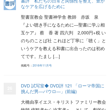
書評 私たちの日常と関係性を整え、豊か
なケアを広げるために
聖書宣教会 聖書神学舎 教師 赤坂 泉
『よい聴き手になるために―聖書に学ぶ相
互ケア』 蔡 香 著 四六判 2,000円+税 い
のちのことば社 これほど丁寧に「聴く」と
いうケアを教える和書に出合ったのは初め
てです。たまし […]
掲載号：
2016年11月号
DVD 試写室◆ DVD評 121 「ローマ帝国に
26
挑んだ男―パウロ―」(前編)
大橋由享イエス・キリスト ファミリー教会
牧師 傍観者から迫害者へ。そして、劇的な