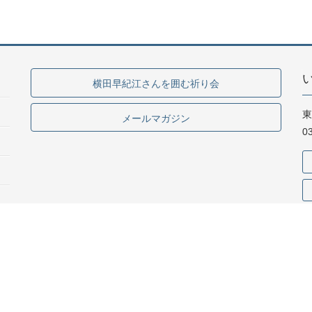
横田早紀江さんを囲む祈り会
東
メールマガジン
0
専