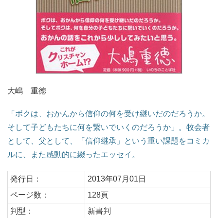
大嶋 重徳
「ボクは、おかんから信仰の何を受け継いだのだろうか。
そして子どもたちに何を繋いでいくのだろうか」。牧会者
として、父として、「信仰継承」という重い課題をコミカ
ルに、また感動的に綴ったエッセイ。
発行日：
2013年07月01日
ページ数：
128頁
判型：
新書判