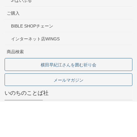
J-ばいぶる
ご購入
BIBLE SHOPチェーン
インターネット店WINGS
商品検索
横田早紀江さんを囲む祈り会
メールマガジン
いのちのことば社
東京都中野区中野2-1-5
03-5341-6911
お問い合わせ