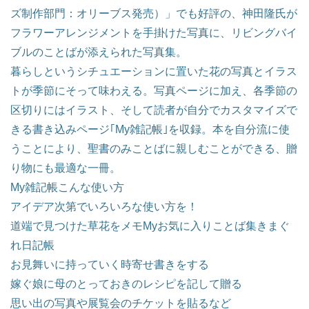
ズ制作部門：オリーブス発売）」でも好評の、神田隆氏が
フラワーアレンジメントを手掛けた写真に、リビングバイ
ブルのことばが添えられた写真集。
暮らしというシチュエーションに置いた花の写真とイラス
トが季節にそって味わえる。写真ページに加え、各季節の
区切りにはイラスト、そして読者が自分でカスタマイズで
きる書き込みページ｢My雑記帳｣を収録。本を自分流に使
うことにより、聖書のみことばに親しむことができる、贈
り物にも最適な一冊。
My雑記帳こんな使い方
アイデア次第でいろいろな使い方を！
道端で見つけた草花をメモMyお気に入りことば集きまぐ
れ日記帳
お見舞いに持っていく時寄せ書きをする
嫁ぐ娘に母のとっておきのレシピを記して贈る
思い出の写真や展覧会のチケットを貼るなど