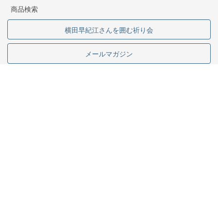
商品検索
横田早紀江さんを囲む祈り会
メールマガジン
いのちのことば社
東京都中野区中野2-1-5
03-5341-6911
お問い合わせ
採用情報
専門書店様向け